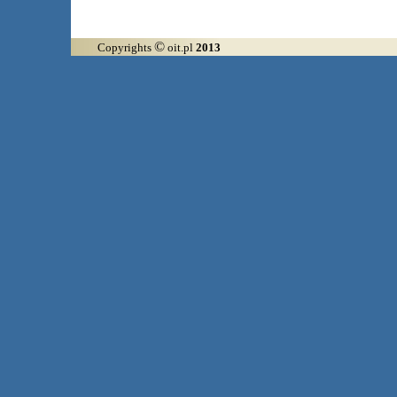
©
Copyrights
oit.pl
2013