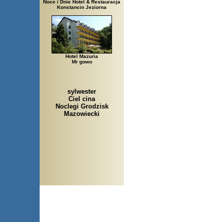
Noce i Dnie Hotel & Restauracja
Konstancin Jeziorna
Hotel Mazuria
Mr gowo
sylwester
Ciel cina
Noclegi Grodzisk
Mazowiecki
Arłamów, Augustów, Babice 