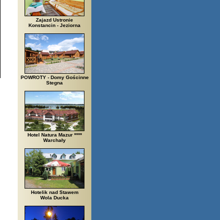
Zajazd Ustronie
Konstancin - Jeziorna
POWROTY - Domy Gościnne
Stegna
Hotel Natura Mazur ****
Warchały
Hotelik nad Stawem
Wola Ducka