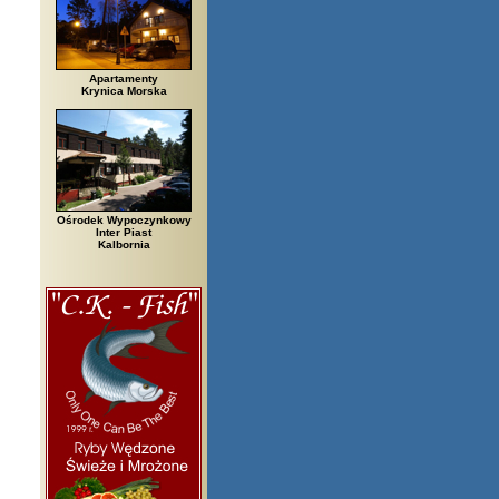
Apartamenty
Krynica Morska
Ośrodek Wypoczynkowy
Inter Piast
Kalbornia
Bór, Biały Dunajec, Białystok, Błędów, Bocheniec, Bochnia, Bogatynia, Bole