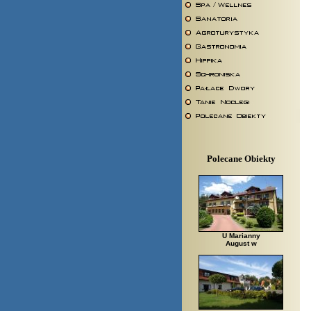
Polecane Obiekty
U Marianny
August w