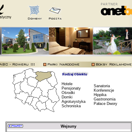
Hotele
Sanatoria
Pensjonaty
Konferencje
Ośrodki
Hippika
Domki
Gastronomia
Agroturystyka
Pałace Dwory
Schroniska
Wejsuny