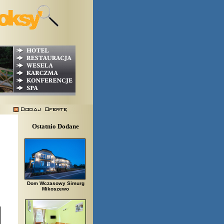
Ostatnio Dodane
Dom Wczasowy Simurg
Mikoszewo