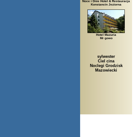
Noce i Dnie Hotel & Restauracja
Konstancin Jeziorna
Hotel Mazuria
Mr gowo
sylwester
Ciel cina
Noclegi Grodzisk
Mazowiecki
Arłamów, Augustów, Babice Stare, B