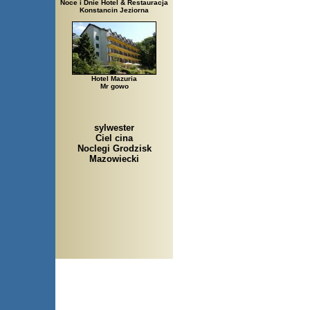
Noce i Dnie Hotel & Restauracja
Konstancin Jeziorna
Hotel Mazuria
Mr gowo
sylwester
Ciel cina
Noclegi Grodzisk
Mazowiecki
Arłamów, Augustów, Babice