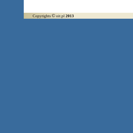
©
Copyrights
oit.pl
2013