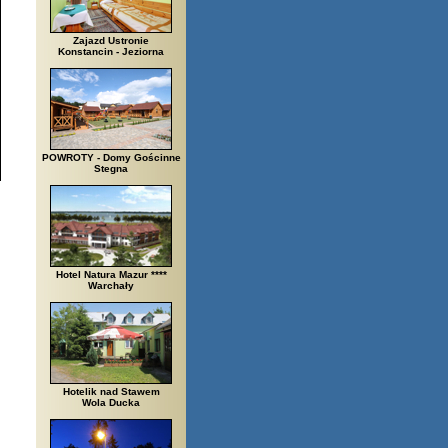
Zajazd Ustronie
Konstancin - Jeziorna
POWROTY - Domy Gościnne
Stegna
Hotel Natura Mazur ****
Warchały
Hotelik nad Stawem
Wola Ducka