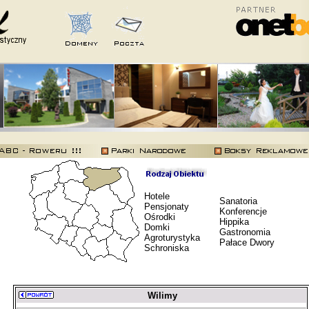
Hotele
Sanatoria
Pensjonaty
Konferencje
Ośrodki
Hippika
Domki
Gastronomia
Agroturystyka
Pałace Dwory
Schroniska
Wilimy