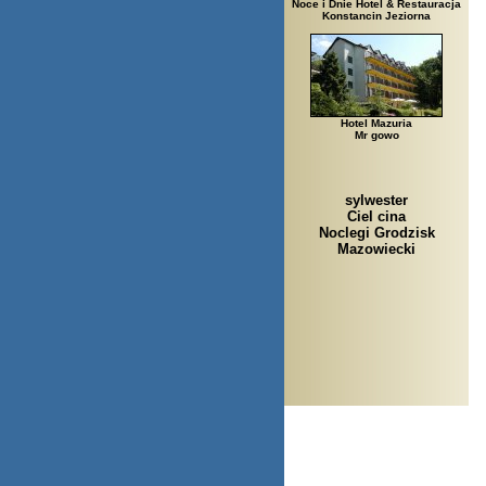
Noce i Dnie Hotel & Restauracja
Konstancin Jeziorna
Hotel Mazuria
Mr gowo
sylwester
Ciel cina
Noclegi Grodzisk
Mazowiecki