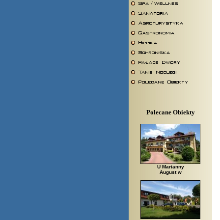
Polecane Obiekty
U Marianny
August w