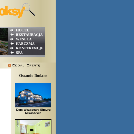
Ostatnio Dodane
Dom Wczasowy Simurg
Mikoszewo