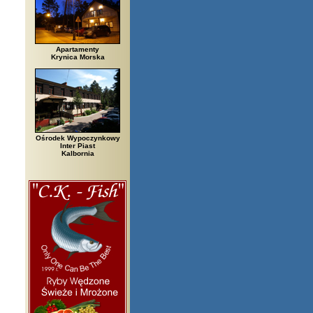
Apartamenty
Krynica Morska
Ośrodek Wypoczynkowy
Inter Piast
Kalbornia
i, Białowieża, Bielsko Biała, Biały Bór, Biały Dunajec, Białystok, Błędów