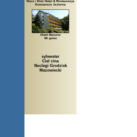
Noce i Dnie Hotel & Restauracja
Konstancin Jeziorna
Hotel Mazuria
Mr gowo
sylwester
Ciel cina
Noclegi Grodzisk
Mazowiecki
Arłamów, Augustów, Babice