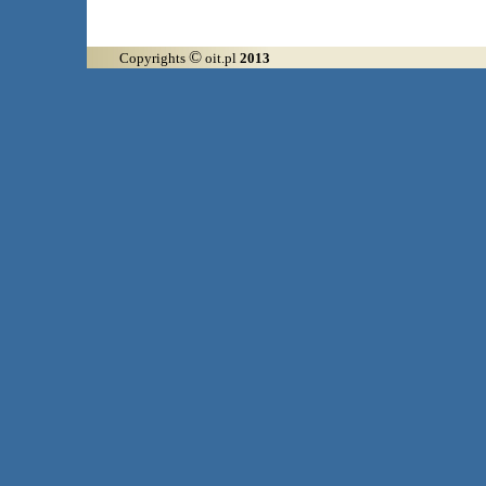
©
Copyrights
oit.pl
2013