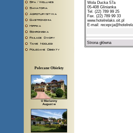
Wola Ducka 57a
05-408 Glinianka
Tel. (22) 789 99 25
Fax. (22) 789 99 33
www.hotelrelaks.oit.pl
E-mail:
recepcja@hotelrela
Strona główna
Polecane Obiekty
U Marianny
August w