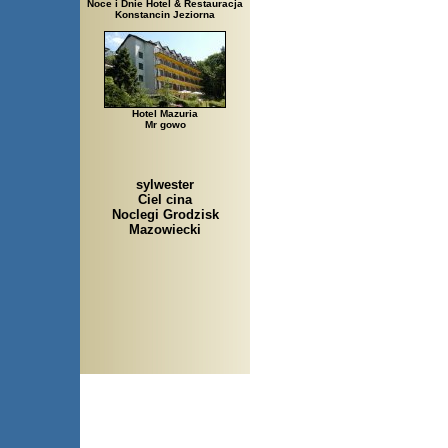
Noce i Dnie Hotel & Restauracja
Konstancin Jeziorna
Hotel Mazuria
Mr gowo
sylwester
Ciel cina
Noclegi Grodzisk
Mazowiecki
Arłamów, Augustów, Babice S