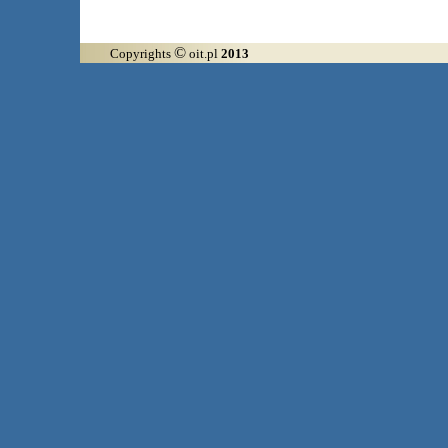
©
Copyrights
oit.pl
2013