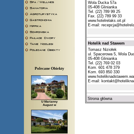
Wola Ducka 57a
05-408 Glinianka
Tel. (22) 789 99 25
Fax. (22) 789 99 33
www.hotelrelaks.oit.pl
E-mail:
recepcja@hotelrela
Hotelik nad Stawem
Tomasz Niziołek
ul. Spacerowa 5, Wola Du
05-408 Glinianka
Tel. (22) 769 02 03
Kom. 601 478 379
Polecane Obiekty
Kom. 693 850 330
www.hoteliknadstawem.wa
E-mail:
kontakt@hotelikn
Strona główna
U Marianny
August w