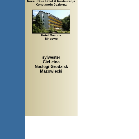
Noce i Dnie Hotel & Restauracja
Konstancin Jeziorna
Hotel Mazuria
Mr gowo
sylwester
Ciel cina
Noclegi Grodzisk
Mazowiecki
Arłamów, Augustów, Babice