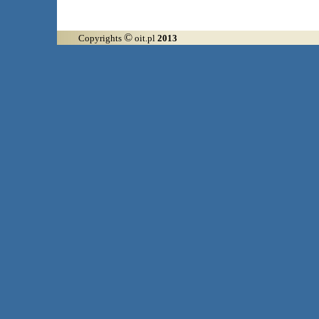
©
Copyrights
oit.pl
2013