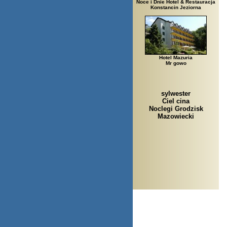
Noce i Dnie Hotel & Restauracja
Konstancin Jeziorna
Hotel Mazuria
Mr gowo
sylwester
Ciel cina
Noclegi Grodzisk
Mazowiecki