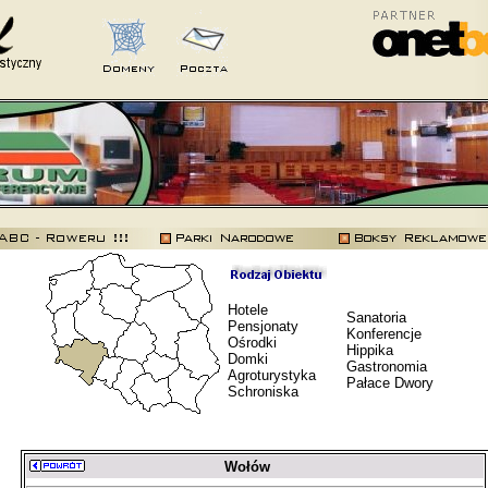
Hotele
Sanatoria
Pensjonaty
Konferencje
Ośrodki
Hippika
Domki
Gastronomia
Agroturystyka
Pałace Dwory
Schroniska
Wołów