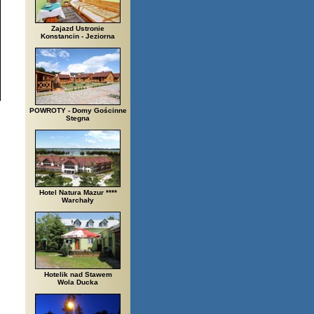
Zajazd Ustronie
Konstancin - Jeziorna
POWROTY - Domy Gościnne
Stegna
Hotel Natura Mazur ****
Warchały
Hotelik nad Stawem
Wola Ducka