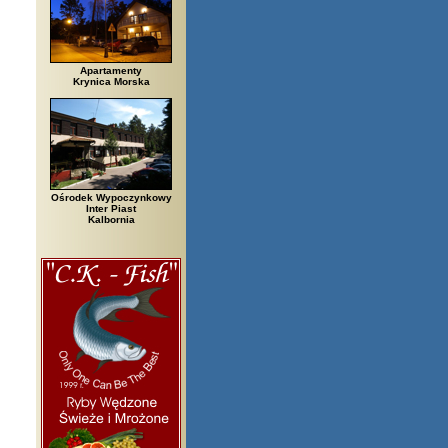
Apartamenty
Krynica Morska
Ośrodek Wypoczynkowy
Inter Piast
Kalbornia
zegi, Białowieża, Bielsko Biała, Biały Bór, Biały Dunajec, Białystok, Błę