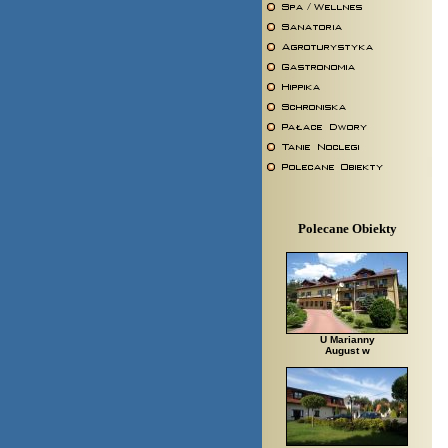
Polecane Obiekty
U Marianny
August w