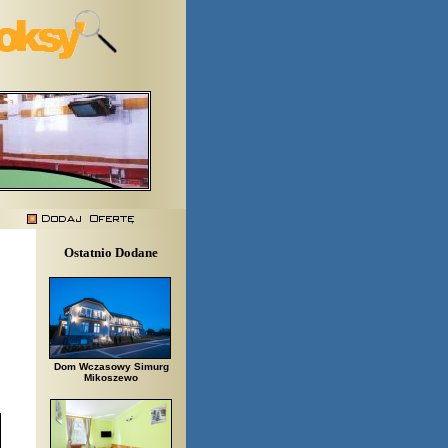
Ostatnio Dodane
Dom Wczasowy Simurg
Mikoszewo