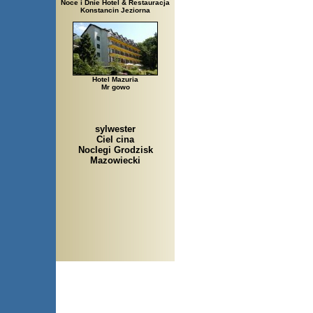
Noce i Dnie Hotel & Restauracja
Konstancin Jeziorna
Hotel Mazuria
Mr gowo
sylwester
Ciel cina
Noclegi Grodzisk
Mazowiecki
Arłamów, Augustów, Babice