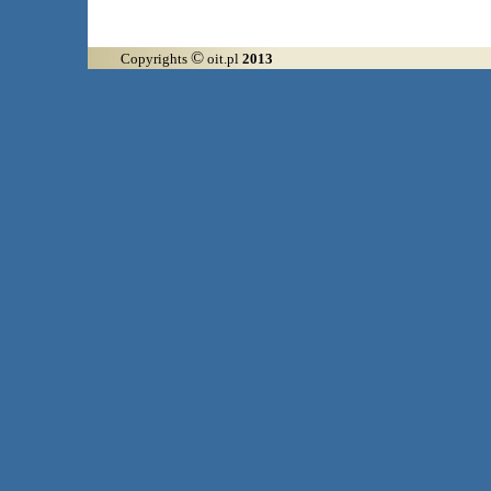
©
Copyrights
oit.pl
2013