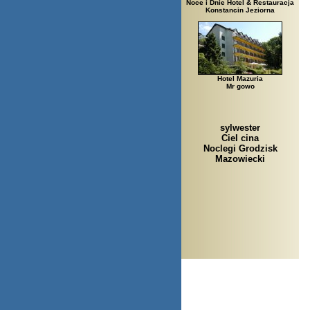
Noce i Dnie Hotel & Restauracja
Konstancin Jeziorna
Hotel Mazuria
Mr gowo
sylwester
Ciel cina
Noclegi Grodzisk
Mazowiecki