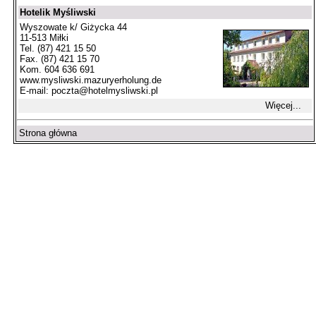
Hotelik Myśliwski
Wyszowate k/ Giżycka 44
11-513 Miłki
Tel. (87) 421 15 50
Fax. (87) 421 15 70
Kom. 604 636 691
www.mysliwski.mazuryerholung.de
E-mail:
poczta@hotelmysliwski.pl
Więcej...
Strona główna