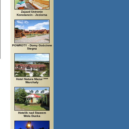
Zajazd Ustronie
Konstancin - Jeziorna
POWROTY - Domy Gościnne
Stegna
Hotel Natura Mazur ****
Warchały
Hotelik nad Stawem
Wola Ducka