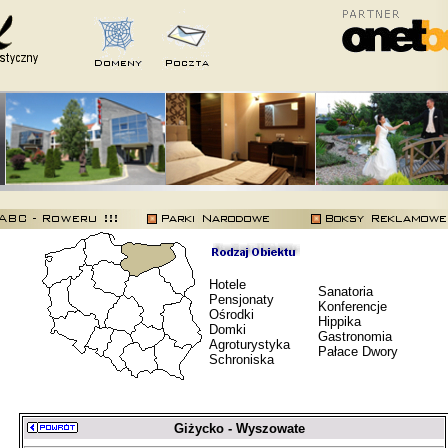
Hotele
Sanatoria
Pensjonaty
Konferencje
Ośrodki
Hippika
Domki
Gastronomia
Agroturystyka
Pałace Dwory
Schroniska
Giżycko - Wyszowate