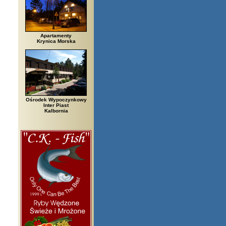
Apartamenty
Krynica Morska
Ośrodek Wypoczynkowy
Inter Piast
Kalbornia
zegi, Białowieża, Bielsko Biała, Biały Bór, Biały Dunajec, Białystok, Błę