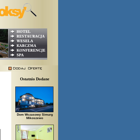
Ostatnio Dodane
Dom Wczasowy Simurg
Mikoszewo