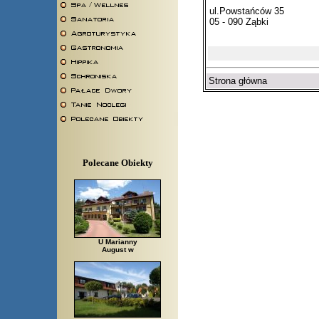
ul.Powstańców 35
05 - 090 Ząbki
Strona główna
Polecane Obiekty
U Marianny
August w