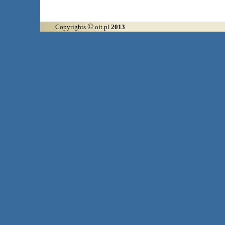
©
Copyrights
oit.pl
2013