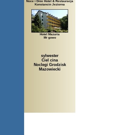
Noce i Dnie Hotel & Restauracja
Konstancin Jeziorna
Hotel Mazuria
Mr gowo
sylwester
Ciel cina
Noclegi Grodzisk
Mazowiecki
Arłamów, Augustów, Babice 