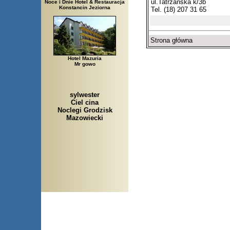
ul.Tatrzańska k/3b
Noce i Dnie Hotel & Restauracja
Konstancin Jeziorna
Tel. (18) 207 31 65
Strona główna
Hotel Mazuria
Mr gowo
sylwester
Ciel cina
Noclegi Grodzisk
Mazowiecki
Arłamów, Augustów, Babice 