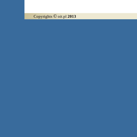
©
Copyrights
oit.pl
2013