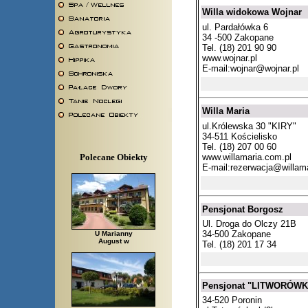
Willa widokowa Wojnar
ul. Pardałówka 6
34 -500 Zakopane
Tel. (18) 201 90 90
www.wojnar.pl
E-mail:
wojnar@wojnar.pl
Willa Maria
ul.Królewska 30 "KIRY"
34-511 Kościelisko
Tel. (18) 207 00 60
www.willamaria.com.pl
Polecane Obiekty
E-mail:
rezerwacja@willama
Pensjonat Borgosz
Ul. Droga do Olczy 21B
34-500 Zakopane
U Marianny
August w
Tel. (18) 201 17 34
Pensjonat "LITWORÓWK
34-520 Poronin