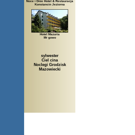
Noce i Dnie Hotel & Restauracja
Konstancin Jeziorna
Hotel Mazuria
Mr gowo
sylwester
Ciel cina
Noclegi Grodzisk
Mazowiecki
Arłamów, Augustów, Babic