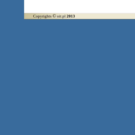
©
Copyrights
oit.pl
2013