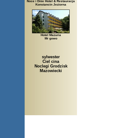
Noce i Dnie Hotel & Restauracja
Konstancin Jeziorna
Hotel Mazuria
Mr gowo
sylwester
Ciel cina
Noclegi Grodzisk
Mazowiecki
Arłamów, Augustów, Babice