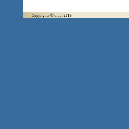
©
Copyrights
oit.pl
2013