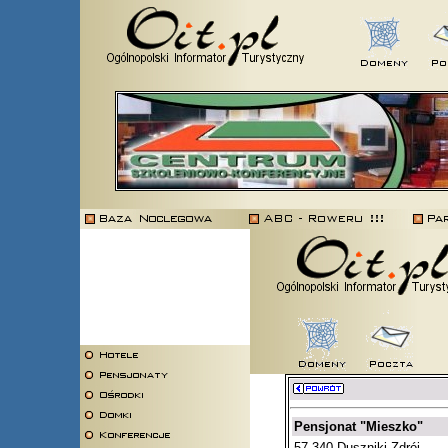
Pensjonat "Mieszko"
57-340 Duszniki Zdrój